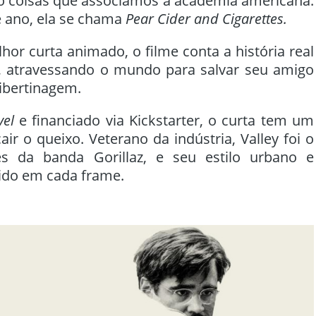
o coisas que associamos à academia americana.
 ano, ela se chama
Pear Cider and Cigarettes.
or curta animado, o filme conta a história real
ey, atravessando o mundo para salvar seu amigo
libertinagem.
vel
e financiado via Kickstarter, o curta tem um
air o queixo. Veterano da indústria, Valley foi o
es da banda Gorillaz, e seu estilo urbano e
ido em cada frame.