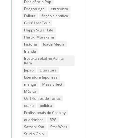
Dissidência Pop
Dragon Age
entrevista
Fallout
ficção científica
Girls' Last Tour
Happy Sugar Life
Haruki Murakami
história
Idade Média
Irlanda
Irozuku Sekai no Ashita
Kara
Japão
Literatura
Literatura Japonesa
mangá
Mass Effect
Música
Os Triunfos de Tarlac
otaku
política
Profissionais do Cosplay
quadrinhos
RPG
Satoshi Kon
Star Wars
Studio Ghibli