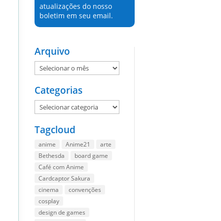
atualizações do nosso
boletim em seu email.
Arquivo
Arquivo
Categorias
Categorias
Tagcloud
anime
Anime21
arte
Bethesda
board game
Café com Anime
Cardcaptor Sakura
cinema
convenções
cosplay
design de games