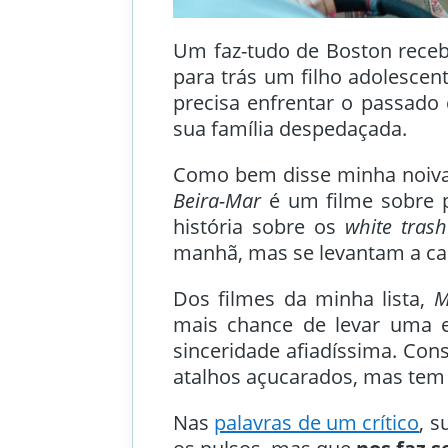
Um faz-tudo de Boston receb
para trás um filho adolescent
precisa enfrentar o passad
sua família despedaçada.
Como bem disse minha noiva
Beira-Mar
é um filme sobre 
história sobre os
white trash
manhã, mas se levantam a c
Dos filmes da minha lista,
M
mais chance de levar uma e
sinceridade afiadíssima. Con
atalhos açucarados, mas tem 
Nas
palavras de um crítico
, s