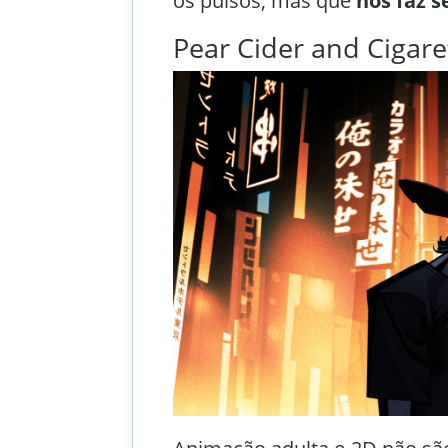
os pulsos, mas que
nos faz
s
Pear Cider and Cigare