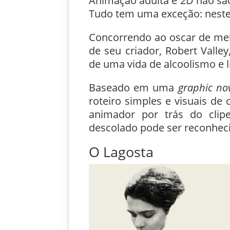
Animação adulta e 2D não sã
Tudo tem uma exceção: neste
Concorrendo ao oscar de melh
de seu criador, Robert Vall
de uma vida de alcoolismo e 
Baseado em uma
graphic no
roteiro simples e visuais de c
animador por trás do clip
descolado pode ser reconhec
O Lagosta