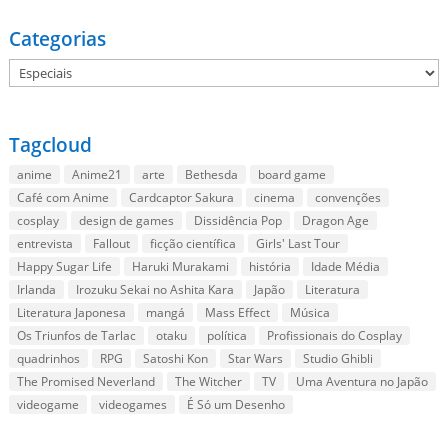
Categorias
Categorias
Tagcloud
anime
Anime21
arte
Bethesda
board game
Café com Anime
Cardcaptor Sakura
cinema
convenções
cosplay
design de games
Dissidência Pop
Dragon Age
entrevista
Fallout
ficção científica
Girls' Last Tour
Happy Sugar Life
Haruki Murakami
história
Idade Média
Irlanda
Irozuku Sekai no Ashita Kara
Japão
Literatura
Literatura Japonesa
mangá
Mass Effect
Música
Os Triunfos de Tarlac
otaku
política
Profissionais do Cosplay
quadrinhos
RPG
Satoshi Kon
Star Wars
Studio Ghibli
The Promised Neverland
The Witcher
TV
Uma Aventura no Japão
videogame
videogames
É Só um Desenho