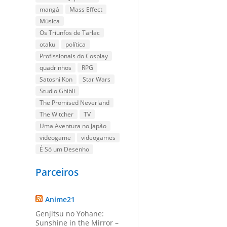
mangá
Mass Effect
Música
Os Triunfos de Tarlac
otaku
política
Profissionais do Cosplay
quadrinhos
RPG
Satoshi Kon
Star Wars
Studio Ghibli
The Promised Neverland
The Witcher
TV
Uma Aventura no Japão
videogame
videogames
É Só um Desenho
Parceiros
Anime21
Genjitsu no Yohane:
Sunshine in the Mirror –