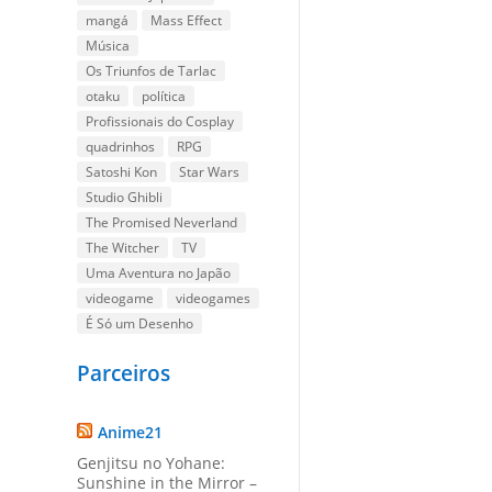
mangá
Mass Effect
Música
Os Triunfos de Tarlac
otaku
política
Profissionais do Cosplay
quadrinhos
RPG
Satoshi Kon
Star Wars
Studio Ghibli
The Promised Neverland
The Witcher
TV
Uma Aventura no Japão
videogame
videogames
É Só um Desenho
Parceiros
Anime21
Genjitsu no Yohane:
Sunshine in the Mirror –