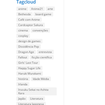
Tagcloud
anime
Anime21
arte
Bethesda
board game
Café com Anime
Cardcaptor Sakura
cinema
convenções
cosplay
design de games
Dissidência Pop
Dragon Age
entrevista
Fallout
ficção científica
Girls' Last Tour
Happy Sugar Life
Haruki Murakami
história
Idade Média
Irlanda
Irozuku Sekai no Ashita
Kara
Japão
Literatura
Literatura Japonesa