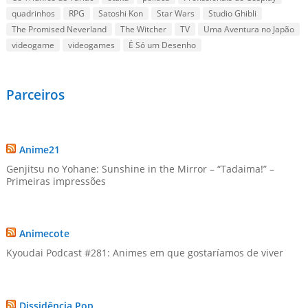
quadrinhos
RPG
Satoshi Kon
Star Wars
Studio Ghibli
The Promised Neverland
The Witcher
TV
Uma Aventura no Japão
videogame
videogames
É Só um Desenho
Parceiros
Anime21
Genjitsu no Yohane: Sunshine in the Mirror – “Tadaima!” –
Primeiras impressões
Animecote
Kyoudai Podcast #281: Animes em que gostaríamos de viver
Dissidência Pop