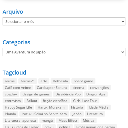
Arquivo
Arquivo
Categorias
Categorias
Tagcloud
anime
Anime21
arte
Bethesda
board game
Café com Anime
Cardcaptor Sakura
cinema
convenções
cosplay
design de games
Dissidência Pop
Dragon Age
entrevista
Fallout
ficção científica
Girls' Last Tour
Happy Sugar Life
Haruki Murakami
história
Idade Média
Irlanda
Irozuku Sekai no Ashita Kara
Japão
Literatura
Literatura Japonesa
mangá
Mass Effect
Música
Os Triunfos de Tarlac
otaku
política
Profissionais do Cosplay