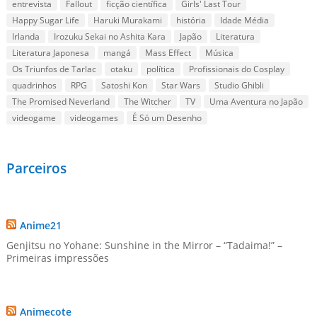
entrevista
Fallout
ficção científica
Girls' Last Tour
Happy Sugar Life
Haruki Murakami
história
Idade Média
Irlanda
Irozuku Sekai no Ashita Kara
Japão
Literatura
Literatura Japonesa
mangá
Mass Effect
Música
Os Triunfos de Tarlac
otaku
política
Profissionais do Cosplay
quadrinhos
RPG
Satoshi Kon
Star Wars
Studio Ghibli
The Promised Neverland
The Witcher
TV
Uma Aventura no Japão
videogame
videogames
É Só um Desenho
Parceiros
Anime21
Genjitsu no Yohane: Sunshine in the Mirror – “Tadaima!” –
Primeiras impressões
Animecote