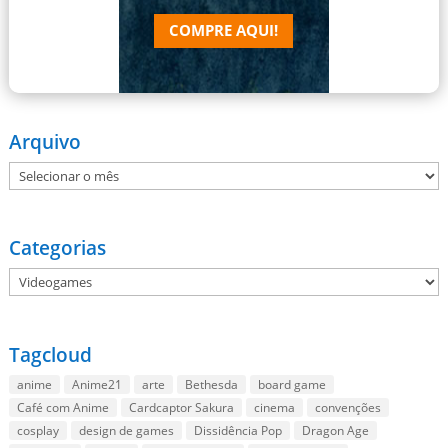
COMPRE AQUI!
Arquivo
Arquivo
Categorias
Categorias
Tagcloud
anime
Anime21
arte
Bethesda
board game
Café com Anime
Cardcaptor Sakura
cinema
convenções
cosplay
design de games
Dissidência Pop
Dragon Age