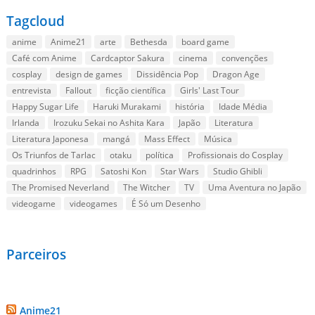
Tagcloud
anime
Anime21
arte
Bethesda
board game
Café com Anime
Cardcaptor Sakura
cinema
convenções
cosplay
design de games
Dissidência Pop
Dragon Age
entrevista
Fallout
ficção científica
Girls' Last Tour
Happy Sugar Life
Haruki Murakami
história
Idade Média
Irlanda
Irozuku Sekai no Ashita Kara
Japão
Literatura
Literatura Japonesa
mangá
Mass Effect
Música
Os Triunfos de Tarlac
otaku
política
Profissionais do Cosplay
quadrinhos
RPG
Satoshi Kon
Star Wars
Studio Ghibli
The Promised Neverland
The Witcher
TV
Uma Aventura no Japão
videogame
videogames
É Só um Desenho
Parceiros
Anime21