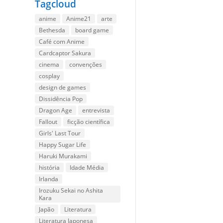
Tagcloud
anime
Anime21
arte
Bethesda
board game
Café com Anime
Cardcaptor Sakura
cinema
convenções
cosplay
design de games
Dissidência Pop
Dragon Age
entrevista
Fallout
ficção científica
Girls' Last Tour
Happy Sugar Life
Haruki Murakami
história
Idade Média
Irlanda
Irozuku Sekai no Ashita
Kara
Japão
Literatura
Literatura Japonesa