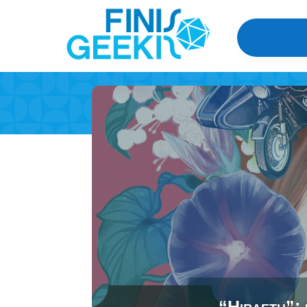
“Hiraeth”: 