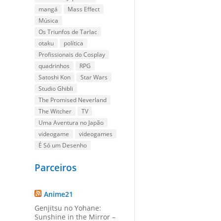
mangá
Mass Effect
Música
Os Triunfos de Tarlac
otaku
política
Profissionais do Cosplay
quadrinhos
RPG
Satoshi Kon
Star Wars
Studio Ghibli
The Promised Neverland
The Witcher
TV
Uma Aventura no Japão
videogame
videogames
É Só um Desenho
Parceiros
Anime21
Genjitsu no Yohane:
Sunshine in the Mirror –