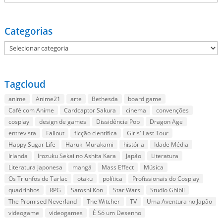
Categorias
Categorias
Tagcloud
anime
Anime21
arte
Bethesda
board game
Café com Anime
Cardcaptor Sakura
cinema
convenções
cosplay
design de games
Dissidência Pop
Dragon Age
entrevista
Fallout
ficção científica
Girls' Last Tour
Happy Sugar Life
Haruki Murakami
história
Idade Média
Irlanda
Irozuku Sekai no Ashita Kara
Japão
Literatura
Literatura Japonesa
mangá
Mass Effect
Música
Os Triunfos de Tarlac
otaku
política
Profissionais do Cosplay
quadrinhos
RPG
Satoshi Kon
Star Wars
Studio Ghibli
The Promised Neverland
The Witcher
TV
Uma Aventura no Japão
videogame
videogames
É Só um Desenho