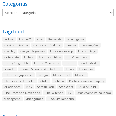
Categorias
Categorias
Tagcloud
anime
Anime21
arte
Bethesda
board game
Café com Anime
Cardcaptor Sakura
cinema
convenções
cosplay
design de games
Dissidência Pop
Dragon Age
entrevista
Fallout
ficção científica
Girls' Last Tour
Happy Sugar Life
Haruki Murakami
história
Idade Média
Irlanda
Irozuku Sekai no Ashita Kara
Japão
Literatura
Literatura Japonesa
mangá
Mass Effect
Música
Os Triunfos de Tarlac
otaku
política
Profissionais do Cosplay
quadrinhos
RPG
Satoshi Kon
Star Wars
Studio Ghibli
The Promised Neverland
The Witcher
TV
Uma Aventura no Japão
videogame
videogames
É Só um Desenho