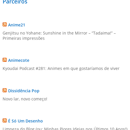
Parceiros
Anime21
Genjitsu no Yohane: Sunshine in the Mirror – “Tadaima!” –
Primeiras impressões
Animecote
Kyoudai Podcast #281: Animes em que gostaríamos de viver
Dissidência Pop
Novo lar, novo começo!
É Só Um Desenho
Limpeza do Blog (ou: Minhas Piores Ideias nos Últimos 10 Anos!)