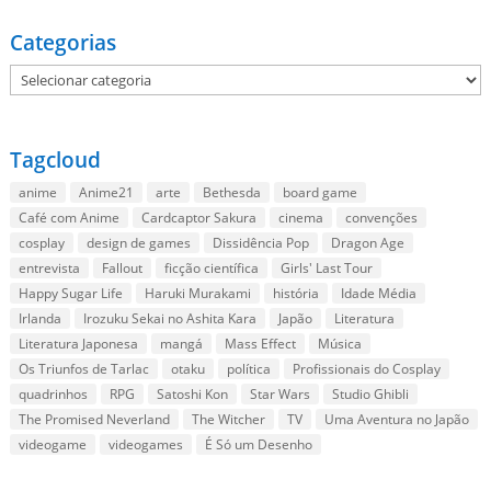
Categorias
Categorias
Tagcloud
anime
Anime21
arte
Bethesda
board game
Café com Anime
Cardcaptor Sakura
cinema
convenções
cosplay
design de games
Dissidência Pop
Dragon Age
entrevista
Fallout
ficção científica
Girls' Last Tour
Happy Sugar Life
Haruki Murakami
história
Idade Média
Irlanda
Irozuku Sekai no Ashita Kara
Japão
Literatura
Literatura Japonesa
mangá
Mass Effect
Música
Os Triunfos de Tarlac
otaku
política
Profissionais do Cosplay
quadrinhos
RPG
Satoshi Kon
Star Wars
Studio Ghibli
The Promised Neverland
The Witcher
TV
Uma Aventura no Japão
videogame
videogames
É Só um Desenho