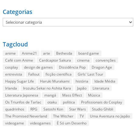
Categorias
Categorias
Tagcloud
anime
Anime21
arte
Bethesda
board game
Café com Anime
Cardcaptor Sakura
cinema
convenções
cosplay
design de games
Dissidência Pop
Dragon Age
entrevista
Fallout
ficção científica
Girls' Last Tour
Happy Sugar Life
Haruki Murakami
história
Idade Média
Irlanda
Irozuku Sekai no Ashita Kara
Japão
Literatura
Literatura Japonesa
mangá
Mass Effect
Música
Os Triunfos de Tarlac
otaku
política
Profissionais do Cosplay
quadrinhos
RPG
Satoshi Kon
Star Wars
Studio Ghibli
The Promised Neverland
The Witcher
TV
Uma Aventura no Japão
videogame
videogames
É Só um Desenho