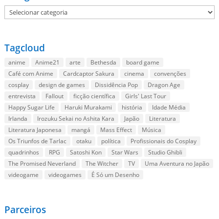
Categorias
Tagcloud
anime
Anime21
arte
Bethesda
board game
Café com Anime
Cardcaptor Sakura
cinema
convenções
cosplay
design de games
Dissidência Pop
Dragon Age
entrevista
Fallout
ficção científica
Girls' Last Tour
Happy Sugar Life
Haruki Murakami
história
Idade Média
Irlanda
Irozuku Sekai no Ashita Kara
Japão
Literatura
Literatura Japonesa
mangá
Mass Effect
Música
Os Triunfos de Tarlac
otaku
política
Profissionais do Cosplay
quadrinhos
RPG
Satoshi Kon
Star Wars
Studio Ghibli
The Promised Neverland
The Witcher
TV
Uma Aventura no Japão
videogame
videogames
É Só um Desenho
Parceiros