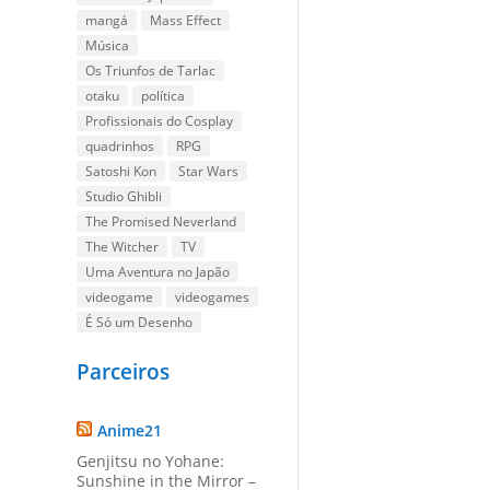
mangá
Mass Effect
Música
Os Triunfos de Tarlac
otaku
política
Profissionais do Cosplay
quadrinhos
RPG
Satoshi Kon
Star Wars
Studio Ghibli
The Promised Neverland
The Witcher
TV
Uma Aventura no Japão
videogame
videogames
É Só um Desenho
Parceiros
Anime21
Genjitsu no Yohane:
Sunshine in the Mirror –