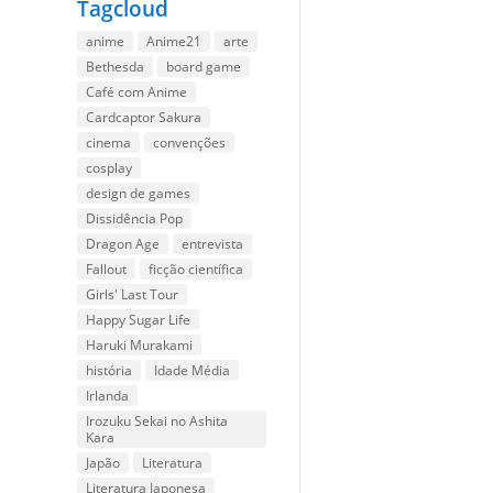
Tagcloud
anime
Anime21
arte
Bethesda
board game
Café com Anime
Cardcaptor Sakura
cinema
convenções
cosplay
design de games
Dissidência Pop
Dragon Age
entrevista
Fallout
ficção científica
Girls' Last Tour
Happy Sugar Life
Haruki Murakami
história
Idade Média
Irlanda
Irozuku Sekai no Ashita
Kara
Japão
Literatura
Literatura Japonesa