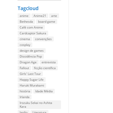
Tagcloud
anime
Anime21
arte
Bethesda
board game
Café com Anime
Cardcaptor Sakura
cinema
convenções
cosplay
design de games
Dissidência Pop
Dragon Age
entrevista
Fallout
ficção científica
Girls' Last Tour
Happy Sugar Life
Haruki Murakami
história
Idade Média
Irlanda
Irozuku Sekai no Ashita
Kara
Japão
Literatura