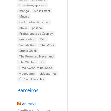
Literatura Japonesa
mangá
Mass Effect
Música
Os Triunfos de Tarlac
otaku
política
Profissionais do Cosplay
quadrinhos
RPG
Satoshi Kon
Star Wars
Studio Ghibli
The Promised Neverland
The Witcher
TV
Uma Aventura no Japão
videogame
videogames
É Só um Desenho
Parceiros
Anime21
Genjitsu no Yohane: