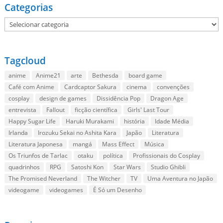
Categorias
Categorias
Tagcloud
anime
Anime21
arte
Bethesda
board game
Café com Anime
Cardcaptor Sakura
cinema
convenções
cosplay
design de games
Dissidência Pop
Dragon Age
entrevista
Fallout
ficção científica
Girls' Last Tour
Happy Sugar Life
Haruki Murakami
história
Idade Média
Irlanda
Irozuku Sekai no Ashita Kara
Japão
Literatura
Literatura Japonesa
mangá
Mass Effect
Música
Os Triunfos de Tarlac
otaku
política
Profissionais do Cosplay
quadrinhos
RPG
Satoshi Kon
Star Wars
Studio Ghibli
The Promised Neverland
The Witcher
TV
Uma Aventura no Japão
videogame
videogames
É Só um Desenho