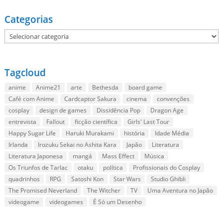
Categorias
Categorias
Tagcloud
anime
Anime21
arte
Bethesda
board game
Café com Anime
Cardcaptor Sakura
cinema
convenções
cosplay
design de games
Dissidência Pop
Dragon Age
entrevista
Fallout
ficção científica
Girls' Last Tour
Happy Sugar Life
Haruki Murakami
história
Idade Média
Irlanda
Irozuku Sekai no Ashita Kara
Japão
Literatura
Literatura Japonesa
mangá
Mass Effect
Música
Os Triunfos de Tarlac
otaku
política
Profissionais do Cosplay
quadrinhos
RPG
Satoshi Kon
Star Wars
Studio Ghibli
The Promised Neverland
The Witcher
TV
Uma Aventura no Japão
videogame
videogames
É Só um Desenho