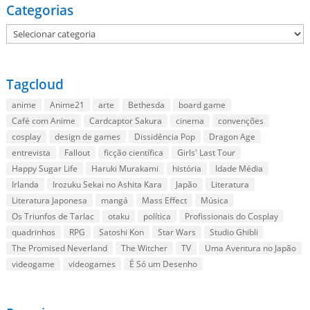
Categorias
Categorias
Tagcloud
anime
Anime21
arte
Bethesda
board game
Café com Anime
Cardcaptor Sakura
cinema
convenções
cosplay
design de games
Dissidência Pop
Dragon Age
entrevista
Fallout
ficção científica
Girls' Last Tour
Happy Sugar Life
Haruki Murakami
história
Idade Média
Irlanda
Irozuku Sekai no Ashita Kara
Japão
Literatura
Literatura Japonesa
mangá
Mass Effect
Música
Os Triunfos de Tarlac
otaku
política
Profissionais do Cosplay
quadrinhos
RPG
Satoshi Kon
Star Wars
Studio Ghibli
The Promised Neverland
The Witcher
TV
Uma Aventura no Japão
videogame
videogames
É Só um Desenho