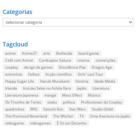
Categorias
Categorias
Tagcloud
anime
Anime21
arte
Bethesda
board game
Café com Anime
Cardcaptor Sakura
cinema
convenções
cosplay
design de games
Dissidência Pop
Dragon Age
entrevista
Fallout
ficção científica
Girls' Last Tour
Happy Sugar Life
Haruki Murakami
história
Idade Média
Irlanda
Irozuku Sekai no Ashita Kara
Japão
Literatura
Literatura Japonesa
mangá
Mass Effect
Música
Os Triunfos de Tarlac
otaku
política
Profissionais do Cosplay
quadrinhos
RPG
Satoshi Kon
Star Wars
Studio Ghibli
The Promised Neverland
The Witcher
TV
Uma Aventura no Japão
videogame
videogames
É Só um Desenho