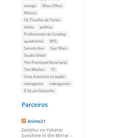
mangá
Mass Effect
Música
Os Triunfos de Tarlac
otaku
política
Profissionais do Cosplay
quadrinhos
RPG
Satoshi Kon
Star Wars
Studio Ghibli
The Promised Neverland
The Witcher
TV
Uma Aventura no Japão
videogame
videogames
É Só um Desenho
Parceiros
Anime21
Genjitsu no Yohane:
Sunshine in the Mirror –