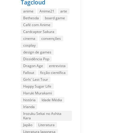
Tagcloud
anime
Anime21
arte
Bethesda
board game
Café com Anime
Cardcaptor Sakura
cinema
convenções
cosplay
design de games
Dissidência Pop
Dragon Age
entrevista
Fallout
ficção científica
Girls' Last Tour
Happy Sugar Life
Haruki Murakami
história
Idade Média
Irlanda
Irozuku Sekai no Ashita
Kara
Japão
Literatura
Literatura Japonesa