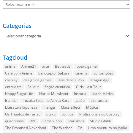
Arquivo
Categorias
Categorias
Tagcloud
anime
Anime21
arte
Bethesda
board game
Café com Anime
Cardcaptor Sakura
cinema
convenções
cosplay
design de games
Dissidência Pop
Dragon Age
entrevista
Fallout
ficção científica
Girls' Last Tour
Happy Sugar Life
Haruki Murakami
história
Idade Média
Irlanda
Irozuku Sekai no Ashita Kara
Japão
Literatura
Literatura Japonesa
mangá
Mass Effect
Música
Os Triunfos de Tarlac
otaku
política
Profissionais do Cosplay
quadrinhos
RPG
Satoshi Kon
Star Wars
Studio Ghibli
The Promised Neverland
The Witcher
TV
Uma Aventura no Japão