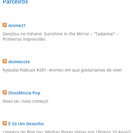
Parceiros
Anime21
Genjitsu no Yohane: Sunshine in the Mirror – “Tadaima!” –
Primeiras impressões
Animecote
Kyoudai Podcast #281: Animes em que gostaríamos de viver
Dissidência Pop
Novo lar, novo começo!
É Só Um Desenho
Limpeza do Blog (ou: Minhas Piores Ideias nos Últimos 10 Anos!)