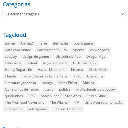
Categorias
Categorias
Tagcloud
anime
Anime21
arte
Bethesda
board game
Café com Anime
Cardcaptor Sakura
cinema
convenções
cosplay
design de games
Dissidência Pop
Dragon Age
entrevista
Fallout
ficção científica
Girls' Last Tour
Happy Sugar Life
Haruki Murakami
história
Idade Média
Irlanda
Irozuku Sekai no Ashita Kara
Japão
Literatura
Literatura Japonesa
mangá
Mass Effect
Música
Os Triunfos de Tarlac
otaku
política
Profissionais do Cosplay
quadrinhos
RPG
Satoshi Kon
Star Wars
Studio Ghibli
The Promised Neverland
The Witcher
TV
Uma Aventura no Japão
videogame
videogames
É Só um Desenho