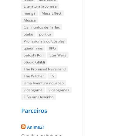
Literatura Japonesa
mangá
Mass Effect
Música
Os Triunfos de Tarlac
otaku
política
Profissionais do Cosplay
quadrinhos
RPG
Satoshi Kon
Star Wars
Studio Ghibli
The Promised Neverland
The Witcher
TV
Uma Aventura no Japão
videogame
videogames
É Só um Desenho
Parceiros
Anime21
Genjitsu no Yohane: