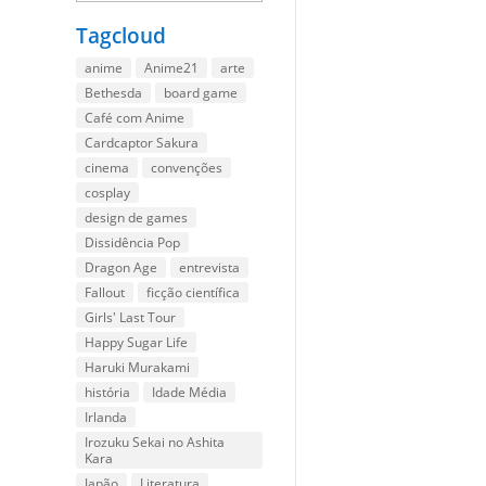
Tagcloud
anime
Anime21
arte
Bethesda
board game
Café com Anime
Cardcaptor Sakura
cinema
convenções
cosplay
design de games
Dissidência Pop
Dragon Age
entrevista
Fallout
ficção científica
Girls' Last Tour
Happy Sugar Life
Haruki Murakami
história
Idade Média
Irlanda
Irozuku Sekai no Ashita
Kara
Japão
Literatura