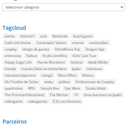
Categorias
Tagcloud
anime
Anime21
arte
Bethesda
board game
Café com Anime
Cardcaptor Sakura
cinema
convenções
cosplay
design de games
Dissidência Pop
Dragon Age
entrevista
Fallout
ficção científica
Girls' Last Tour
Happy Sugar Life
Haruki Murakami
história
Idade Média
Irlanda
Irozuku Sekai no Ashita Kara
Japão
Literatura
Literatura Japonesa
mangá
Mass Effect
Música
Os Triunfos de Tarlac
otaku
política
Profissionais do Cosplay
quadrinhos
RPG
Satoshi Kon
Star Wars
Studio Ghibli
The Promised Neverland
The Witcher
TV
Uma Aventura no Japão
videogame
videogames
É Só um Desenho
Parceiros