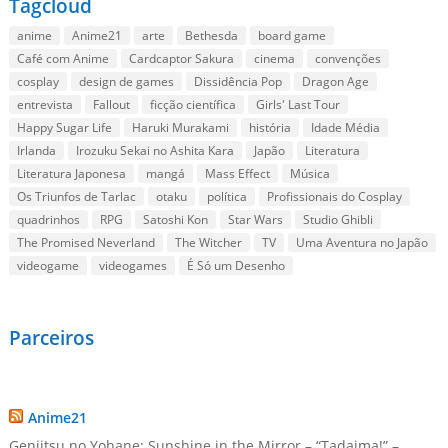
Tagcloud
anime
Anime21
arte
Bethesda
board game
Café com Anime
Cardcaptor Sakura
cinema
convenções
cosplay
design de games
Dissidência Pop
Dragon Age
entrevista
Fallout
ficção científica
Girls' Last Tour
Happy Sugar Life
Haruki Murakami
história
Idade Média
Irlanda
Irozuku Sekai no Ashita Kara
Japão
Literatura
Literatura Japonesa
mangá
Mass Effect
Música
Os Triunfos de Tarlac
otaku
política
Profissionais do Cosplay
quadrinhos
RPG
Satoshi Kon
Star Wars
Studio Ghibli
The Promised Neverland
The Witcher
TV
Uma Aventura no Japão
videogame
videogames
É Só um Desenho
Parceiros
Anime21
Genjitsu no Yohane: Sunshine in the Mirror – “Tadaima!” –