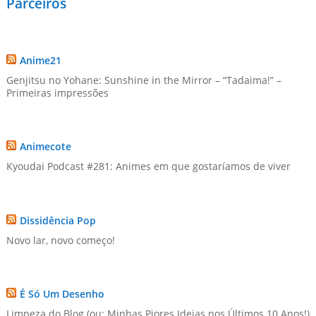
Parceiros
Anime21
Genjitsu no Yohane: Sunshine in the Mirror – “Tadaima!” –
Primeiras impressões
Animecote
Kyoudai Podcast #281: Animes em que gostaríamos de viver
Dissidência Pop
Novo lar, novo começo!
É Só Um Desenho
Limpeza do Blog (ou: Minhas Piores Ideias nos Últimos 10 Anos!)