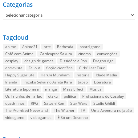
Categorias
Categorias
Tagcloud
anime
Anime21
arte
Bethesda
board game
Café com Anime
Cardcaptor Sakura
cinema
convenções
cosplay
design de games
Dissidência Pop
Dragon Age
entrevista
Fallout
ficção científica
Girls' Last Tour
Happy Sugar Life
Haruki Murakami
história
Idade Média
Irlanda
Irozuku Sekai no Ashita Kara
Japão
Literatura
Literatura Japonesa
mangá
Mass Effect
Música
Os Triunfos de Tarlac
otaku
política
Profissionais do Cosplay
quadrinhos
RPG
Satoshi Kon
Star Wars
Studio Ghibli
The Promised Neverland
The Witcher
TV
Uma Aventura no Japão
videogame
videogames
É Só um Desenho