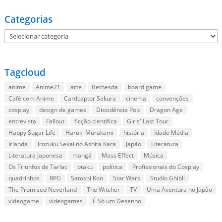
Categorias
Categorias
Tagcloud
anime
Anime21
arte
Bethesda
board game
Café com Anime
Cardcaptor Sakura
cinema
convenções
cosplay
design de games
Dissidência Pop
Dragon Age
entrevista
Fallout
ficção científica
Girls' Last Tour
Happy Sugar Life
Haruki Murakami
história
Idade Média
Irlanda
Irozuku Sekai no Ashita Kara
Japão
Literatura
Literatura Japonesa
mangá
Mass Effect
Música
Os Triunfos de Tarlac
otaku
política
Profissionais do Cosplay
quadrinhos
RPG
Satoshi Kon
Star Wars
Studio Ghibli
The Promised Neverland
The Witcher
TV
Uma Aventura no Japão
videogame
videogames
É Só um Desenho