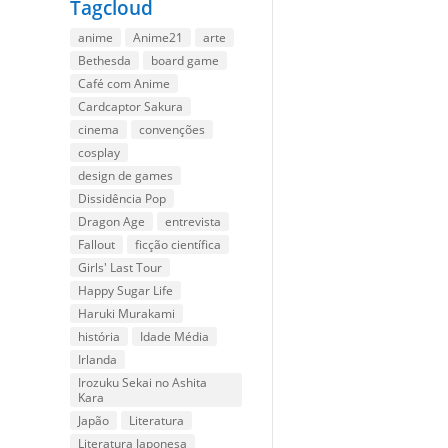
Tagcloud
anime
Anime21
arte
Bethesda
board game
Café com Anime
Cardcaptor Sakura
cinema
convenções
cosplay
design de games
Dissidência Pop
Dragon Age
entrevista
Fallout
ficção científica
Girls' Last Tour
Happy Sugar Life
Haruki Murakami
história
Idade Média
Irlanda
Irozuku Sekai no Ashita
Kara
Japão
Literatura
Literatura Japonesa