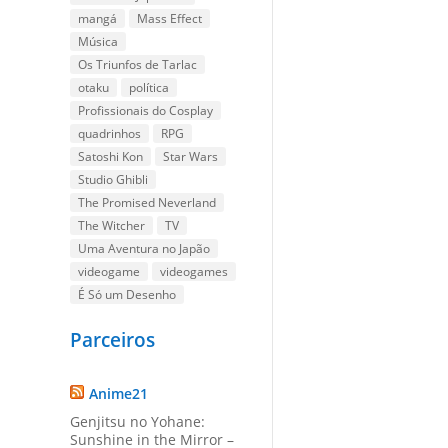
mangá
Mass Effect
Música
Os Triunfos de Tarlac
otaku
política
Profissionais do Cosplay
quadrinhos
RPG
Satoshi Kon
Star Wars
Studio Ghibli
The Promised Neverland
The Witcher
TV
Uma Aventura no Japão
videogame
videogames
É Só um Desenho
Parceiros
Anime21
Genjitsu no Yohane:
Sunshine in the Mirror –