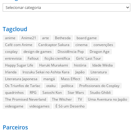
Categorias
Tagcloud
anime
Anime21
arte
Bethesda
board game
Café com Anime
Cardcaptor Sakura
cinema
convenções
cosplay
design de games
Dissidência Pop
Dragon Age
entrevista
Fallout
ficção científica
Girls' Last Tour
Happy Sugar Life
Haruki Murakami
história
Idade Média
Irlanda
Irozuku Sekai no Ashita Kara
Japão
Literatura
Literatura Japonesa
mangá
Mass Effect
Música
Os Triunfos de Tarlac
otaku
política
Profissionais do Cosplay
quadrinhos
RPG
Satoshi Kon
Star Wars
Studio Ghibli
The Promised Neverland
The Witcher
TV
Uma Aventura no Japão
videogame
videogames
É Só um Desenho
Parceiros