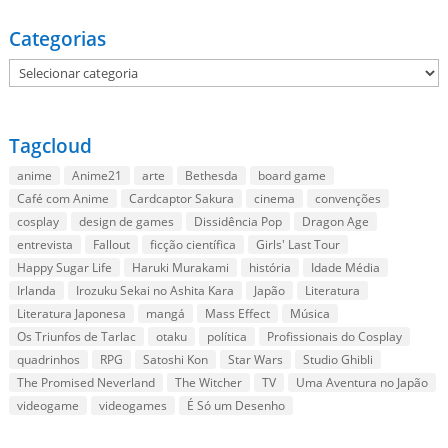
Categorias
Categorias
Tagcloud
anime
Anime21
arte
Bethesda
board game
Café com Anime
Cardcaptor Sakura
cinema
convenções
cosplay
design de games
Dissidência Pop
Dragon Age
entrevista
Fallout
ficção científica
Girls' Last Tour
Happy Sugar Life
Haruki Murakami
história
Idade Média
Irlanda
Irozuku Sekai no Ashita Kara
Japão
Literatura
Literatura Japonesa
mangá
Mass Effect
Música
Os Triunfos de Tarlac
otaku
política
Profissionais do Cosplay
quadrinhos
RPG
Satoshi Kon
Star Wars
Studio Ghibli
The Promised Neverland
The Witcher
TV
Uma Aventura no Japão
videogame
videogames
É Só um Desenho