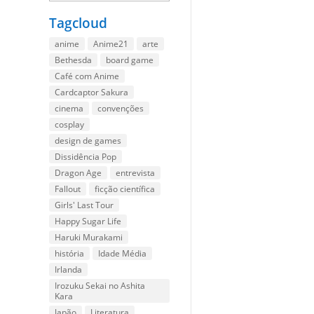
Tagcloud
anime
Anime21
arte
Bethesda
board game
Café com Anime
Cardcaptor Sakura
cinema
convenções
cosplay
design de games
Dissidência Pop
Dragon Age
entrevista
Fallout
ficção científica
Girls' Last Tour
Happy Sugar Life
Haruki Murakami
história
Idade Média
Irlanda
Irozuku Sekai no Ashita
Kara
Japão
Literatura