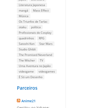
Literatura Japonesa
mangá
Mass Effect
Música
Os Triunfos de Tarlac
otaku
política
Profissionais do Cosplay
quadrinhos
RPG
Satoshi Kon
Star Wars
Studio Ghibli
The Promised Neverland
The Witcher
TV
Uma Aventura no Japão
videogame
videogames
É Só um Desenho
Parceiros
Anime21
Genjitsu no Yohane: