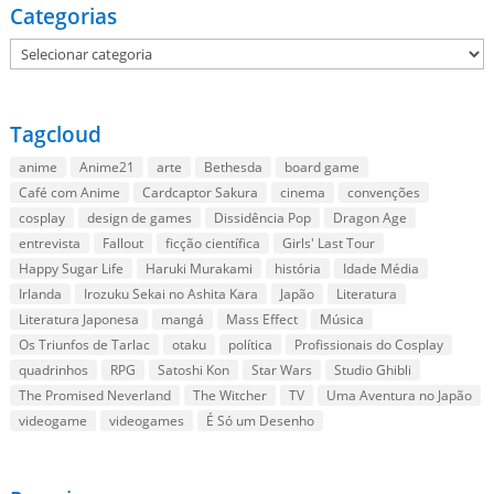
Categorias
Categorias
Tagcloud
anime
Anime21
arte
Bethesda
board game
Café com Anime
Cardcaptor Sakura
cinema
convenções
cosplay
design de games
Dissidência Pop
Dragon Age
entrevista
Fallout
ficção científica
Girls' Last Tour
Happy Sugar Life
Haruki Murakami
história
Idade Média
Irlanda
Irozuku Sekai no Ashita Kara
Japão
Literatura
Literatura Japonesa
mangá
Mass Effect
Música
Os Triunfos de Tarlac
otaku
política
Profissionais do Cosplay
quadrinhos
RPG
Satoshi Kon
Star Wars
Studio Ghibli
The Promised Neverland
The Witcher
TV
Uma Aventura no Japão
videogame
videogames
É Só um Desenho