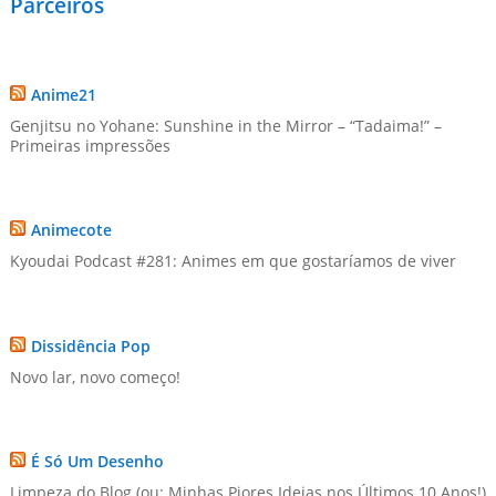
Parceiros
Anime21
Genjitsu no Yohane: Sunshine in the Mirror – “Tadaima!” –
Primeiras impressões
Animecote
Kyoudai Podcast #281: Animes em que gostaríamos de viver
Dissidência Pop
Novo lar, novo começo!
É Só Um Desenho
Limpeza do Blog (ou: Minhas Piores Ideias nos Últimos 10 Anos!)