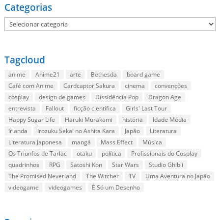
Categorias
Categorias
Tagcloud
anime
Anime21
arte
Bethesda
board game
Café com Anime
Cardcaptor Sakura
cinema
convenções
cosplay
design de games
Dissidência Pop
Dragon Age
entrevista
Fallout
ficção científica
Girls' Last Tour
Happy Sugar Life
Haruki Murakami
história
Idade Média
Irlanda
Irozuku Sekai no Ashita Kara
Japão
Literatura
Literatura Japonesa
mangá
Mass Effect
Música
Os Triunfos de Tarlac
otaku
política
Profissionais do Cosplay
quadrinhos
RPG
Satoshi Kon
Star Wars
Studio Ghibli
The Promised Neverland
The Witcher
TV
Uma Aventura no Japão
videogame
videogames
É Só um Desenho