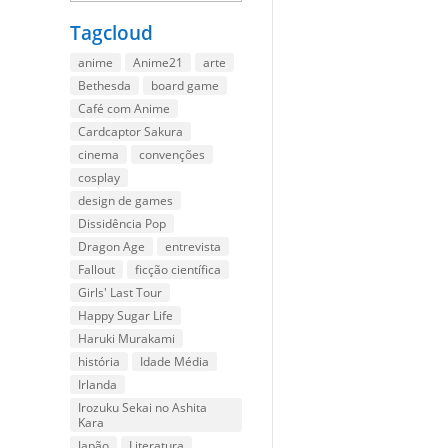
Tagcloud
anime
Anime21
arte
Bethesda
board game
Café com Anime
Cardcaptor Sakura
cinema
convenções
cosplay
design de games
Dissidência Pop
Dragon Age
entrevista
Fallout
ficção científica
Girls' Last Tour
Happy Sugar Life
Haruki Murakami
história
Idade Média
Irlanda
Irozuku Sekai no Ashita
Kara
Japão
Literatura