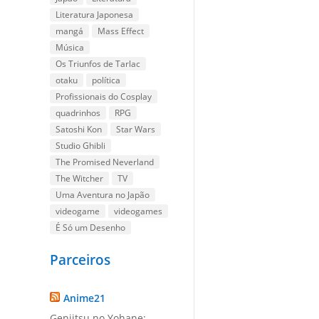
Literatura Japonesa
mangá
Mass Effect
Música
Os Triunfos de Tarlac
otaku
política
Profissionais do Cosplay
quadrinhos
RPG
Satoshi Kon
Star Wars
Studio Ghibli
The Promised Neverland
The Witcher
TV
Uma Aventura no Japão
videogame
videogames
É Só um Desenho
Parceiros
Anime21
Genjitsu no Yohane: