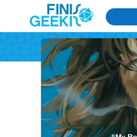
“My Br