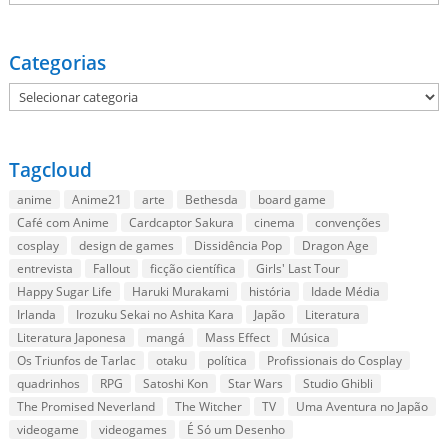
Categorias
Categorias
Tagcloud
anime
Anime21
arte
Bethesda
board game
Café com Anime
Cardcaptor Sakura
cinema
convenções
cosplay
design de games
Dissidência Pop
Dragon Age
entrevista
Fallout
ficção científica
Girls' Last Tour
Happy Sugar Life
Haruki Murakami
história
Idade Média
Irlanda
Irozuku Sekai no Ashita Kara
Japão
Literatura
Literatura Japonesa
mangá
Mass Effect
Música
Os Triunfos de Tarlac
otaku
política
Profissionais do Cosplay
quadrinhos
RPG
Satoshi Kon
Star Wars
Studio Ghibli
The Promised Neverland
The Witcher
TV
Uma Aventura no Japão
videogame
videogames
É Só um Desenho