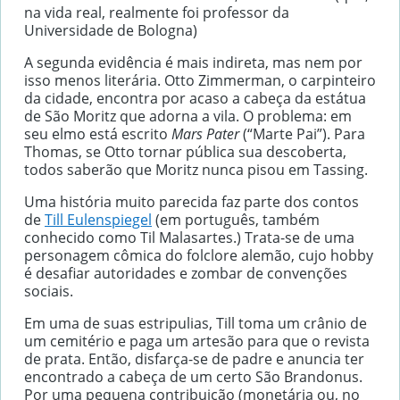
na vida real, realmente foi professor da
Universidade de Bologna)
A segunda evidência é mais indireta, mas nem por
isso menos literária. Otto Zimmerman, o carpinteiro
da cidade, encontra por acaso a cabeça da estátua
de São Moritz que adorna a vila. O problema: em
seu elmo está escrito
Mars Pater
(“Marte Pai”). Para
Thomas, se Otto tornar pública sua descoberta,
todos saberão que Moritz nunca pisou em Tassing.
Uma história muito parecida faz parte dos contos
de
Till Eulenspiegel
(em português, também
conhecido como Til Malasartes.) Trata-se de uma
personagem cômica do folclore alemão, cujo hobby
é desafiar autoridades e zombar de convenções
sociais.
Em uma de suas estripulias, Till toma um crânio de
um cemitério e paga um artesão para que o revista
de prata. Então, disfarça-se de padre e anuncia ter
encontrado a cabeça de um certo São Brandonus.
Por uma pequena contribuição (monetária ou, no