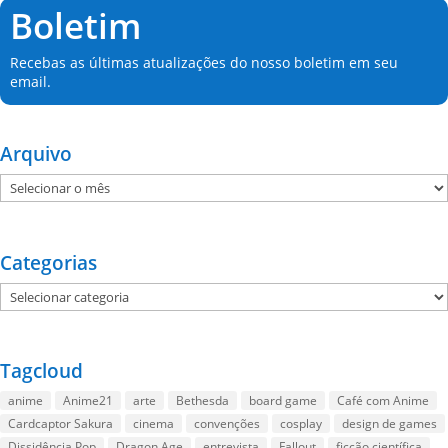
Boletim
Recebas as últimas atualizações do nosso boletim em seu
email.
Arquivo
Arquivo
Categorias
Categorias
Tagcloud
anime
Anime21
arte
Bethesda
board game
Café com Anime
Cardcaptor Sakura
cinema
convenções
cosplay
design de games
Dissidência Pop
Dragon Age
entrevista
Fallout
ficção científica