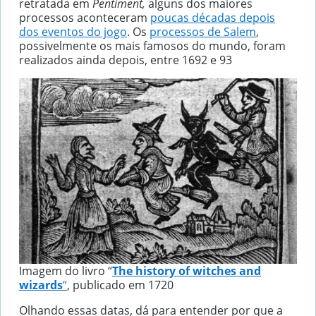
retratada em
Pentiment,
alguns dos maiores
processos aconteceram
poucas décadas depois
dos eventos do jogo
. Os
processos de Salem
,
possivelmente os mais famosos do mundo, foram
realizados ainda depois, entre 1692 e 93
Imagem do livro “
The history of witches and
wizards
“
, publicado em 1720
Olhando essas datas, dá para entender por que a