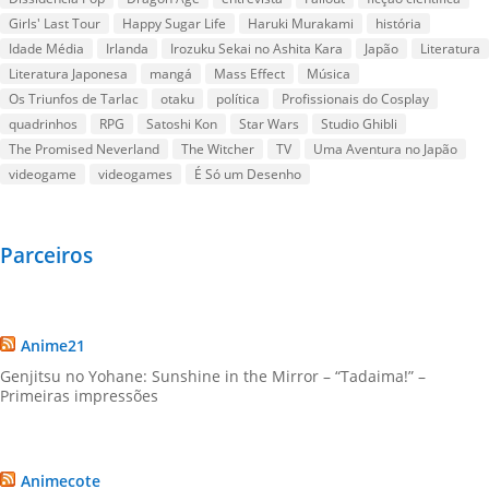
Girls' Last Tour
Happy Sugar Life
Haruki Murakami
história
Idade Média
Irlanda
Irozuku Sekai no Ashita Kara
Japão
Literatura
Literatura Japonesa
mangá
Mass Effect
Música
Os Triunfos de Tarlac
otaku
política
Profissionais do Cosplay
quadrinhos
RPG
Satoshi Kon
Star Wars
Studio Ghibli
The Promised Neverland
The Witcher
TV
Uma Aventura no Japão
videogame
videogames
É Só um Desenho
Parceiros
Anime21
Genjitsu no Yohane: Sunshine in the Mirror – “Tadaima!” –
Primeiras impressões
Animecote