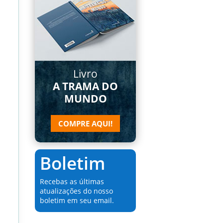
Livro
A TRAMA DO
MUNDO
COMPRE AQUI!
Boletim
Recebas as últimas
atualizações do nosso
boletim em seu email.