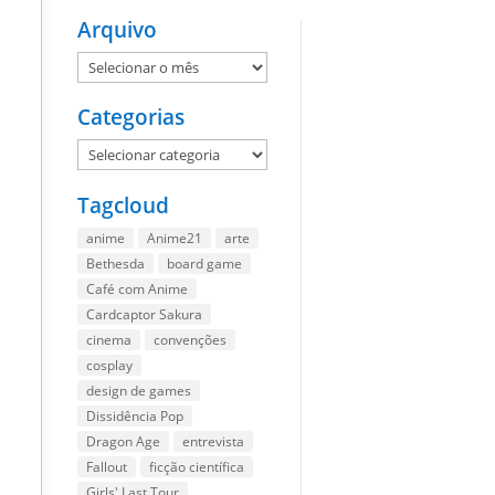
Arquivo
Arquivo
Categorias
Categorias
Tagcloud
anime
Anime21
arte
Bethesda
board game
Café com Anime
Cardcaptor Sakura
cinema
convenções
cosplay
design de games
Dissidência Pop
Dragon Age
entrevista
Fallout
ficção científica
Girls' Last Tour