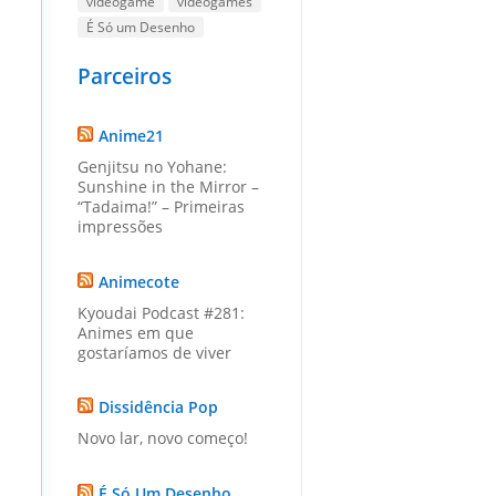
videogame
videogames
É Só um Desenho
Parceiros
Anime21
Genjitsu no Yohane:
Sunshine in the Mirror –
“Tadaima!” – Primeiras
impressões
Animecote
Kyoudai Podcast #281:
Animes em que
gostaríamos de viver
Dissidência Pop
Novo lar, novo começo!
É Só Um Desenho