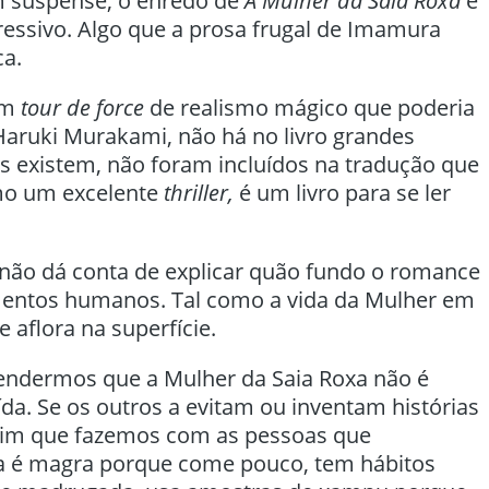
 suspense, o enredo de
A Mulher da Saia Roxa
é
ressivo. Algo que a prosa frugal de Imamura
ca.
um
tour de force
de realismo mágico que poderia
Haruki Murakami, não há no livro grandes
les existem, não foram incluídos na tradução que
mo um excelente
thriller,
é um livro para se ler
 não dá conta de explicar quão fundo o romance
entos humanos. Tal como a vida da Mulher em
 aflora na superfície.
tendermos que a Mulher da Saia Roxa não é
ída. Se os outros a evitam ou inventam histórias
ssim que fazemos com as pessoas que
a é magra porque come pouco, tem hábitos