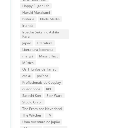
Happy Sugar Life
Haruki Murakami
história
Idade Média
Irlanda
Irozuku Sekai no Ashita
Kara
Japão
Literatura
Literatura Japonesa
mangá
Mass Effect
Música
Os Triunfos de Tarlac
otaku
política
Profissionais do Cosplay
quadrinhos
RPG
Satoshi Kon
Star Wars
Studio Ghibli
The Promised Neverland
The Witcher
TV
Uma Aventura no Japão