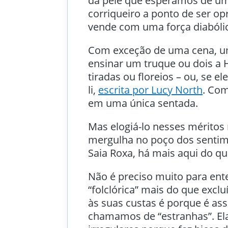
da pele que esperamos de um
corriqueiro a ponto de ser op
vende com uma força diabóli
Com exceção de uma cena, 
ensinar um truque ou dois a 
tiradas ou floreios – ou, se e
li,
escrita por Lucy North
. Co
em uma única sentada.
Mas elogiá-lo nesses méritos
mergulha no poço dos sentim
Saia Roxa, há mais aqui do que
Não é preciso muito para en
“folclórica” mais do que exclu
às suas custas é porque é a
chamamos de “estranhas”. El