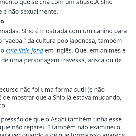
imento que se cria com um abuso.A Shio
 e não sexualmente.
no
madas, Shio é mostrada com um canino para
o “yaeba ” da cultura pop japonesa, também
mo
cute little fang
em inglês. Que, em animes e
 de uma personagem travessa, arisca ou de
ecurso não foi uma forma sutil (e não
 de mostrar que a Shio já estava mudando,
co.
mpressão de que o Asahi também tinha esse
 que não reparei. E também não examinei o
para ver quando e de que forma isso aparece.