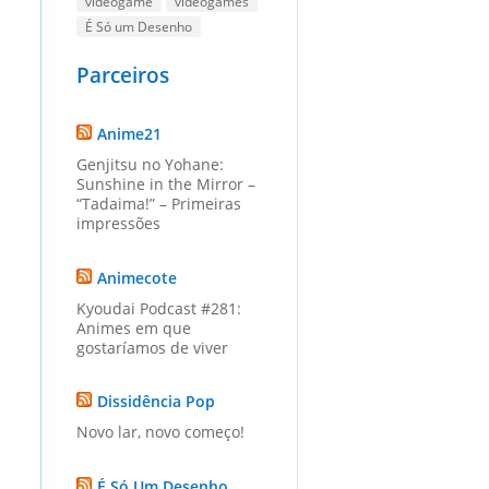
videogame
videogames
É Só um Desenho
Parceiros
Anime21
Genjitsu no Yohane:
Sunshine in the Mirror –
“Tadaima!” – Primeiras
impressões
Animecote
Kyoudai Podcast #281:
Animes em que
gostaríamos de viver
Dissidência Pop
Novo lar, novo começo!
É Só Um Desenho