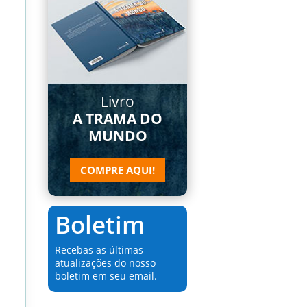
Livro
A TRAMA DO
MUNDO
COMPRE AQUI!
Boletim
Recebas as últimas
atualizações do nosso
boletim em seu email.