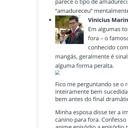
parece o tipo de amadurec
“amadureceu” mentalmente
Vinicius Mari
Em algumas to
fora – o famos
conhecido co
mangás, geralmente é sinal
alguma forma peralta.
Fico me perguntando se o r
inteiramente bem sucedida)
bem antes do final dramáti
Minha esposa disse ter a i
canino para fora. Confesso
anime episódio a episódio 