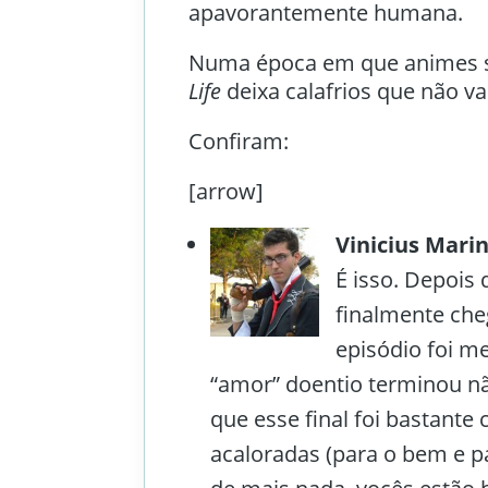
apavorantemente humana.
Numa época em que animes s
Life
deixa calafrios que não v
Confiram:
[arrow]
Vinicius Mari
É isso. Depois 
finalmente che
episódio foi m
“amor” doentio terminou n
que esse final foi bastante 
acaloradas (para o bem e pa