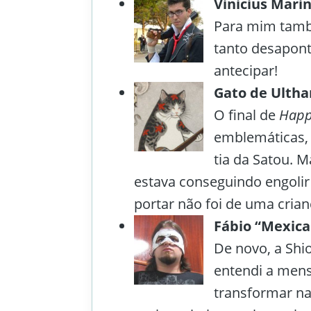
Vinicius Mari
Para mim tamb
tanto desapon
antecipar!
Gato de Ultha
O final de
Happ
emblemáticas, 
tia da Satou. Ma
estava conseguindo engolir 
portar não foi de uma cria
Fábio “Mexic
De novo, a Shi
entendi a mens
transformar na