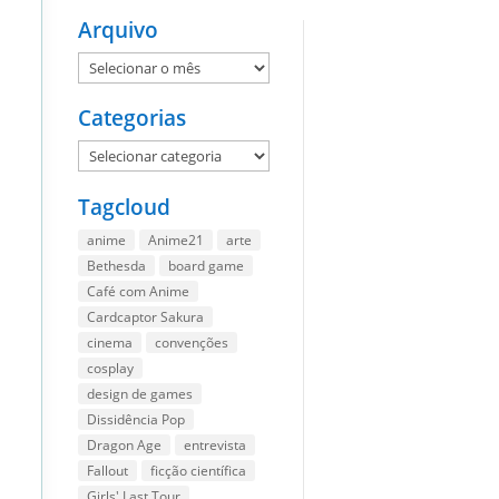
Arquivo
Arquivo
Categorias
Categorias
Tagcloud
anime
Anime21
arte
Bethesda
board game
Café com Anime
Cardcaptor Sakura
cinema
convenções
cosplay
design de games
Dissidência Pop
Dragon Age
entrevista
Fallout
ficção científica
Girls' Last Tour