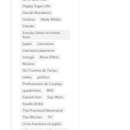
Happy Sugar Life
Haruki Murakami
história
Idade Média
Irlanda
Irozuku Sekai no Ashita
Kara
Japão
Literatura
Literatura Japonesa
mangá
Mass Effect
Música
Os Triunfos de Tarlac
otaku
política
Profissionais do Cosplay
quadrinhos
RPG
Satoshi Kon
Star Wars
Studio Ghibli
The Promised Neverland
The Witcher
TV
Uma Aventura no Japão