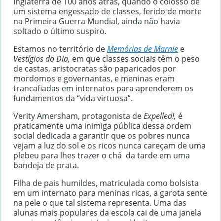
Inglaterra de 100 anos atrás, quando o colosso de
um sistema engessado de classes, ferido de morte
na Primeira Guerra Mundial, ainda não havia
soltado o último suspiro.
Estamos no território de
Memórias de Marnie
e
Vestígios do Dia,
em que classes sociais têm o peso
de castas, aristocratas são paparicados por
mordomos e governantas, e meninas eram
trancafiadas em internatos para aprenderem os
fundamentos da “vida virtuosa”.
Verity Amersham, protagonista de
Expelled!,
é
praticamente uma inimiga pública dessa ordem
social dedicada a garantir que os pobres nunca
vejam a luz do sol e os ricos nunca careçam de uma
plebeu para lhes trazer o chá da tarde em uma
bandeja de prata.
Filha de pais humildes, matriculada como bolsista
em um internato para meninas ricas, a garota sente
na pele o que tal sistema representa. Uma das
alunas mais populares da escola cai de uma janela