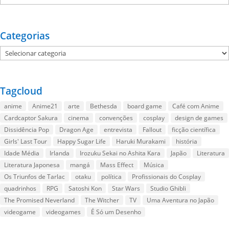
Categorias
Categorias
Tagcloud
anime
Anime21
arte
Bethesda
board game
Café com Anime
Cardcaptor Sakura
cinema
convenções
cosplay
design de games
Dissidência Pop
Dragon Age
entrevista
Fallout
ficção científica
Girls' Last Tour
Happy Sugar Life
Haruki Murakami
história
Idade Média
Irlanda
Irozuku Sekai no Ashita Kara
Japão
Literatura
Literatura Japonesa
mangá
Mass Effect
Música
Os Triunfos de Tarlac
otaku
política
Profissionais do Cosplay
quadrinhos
RPG
Satoshi Kon
Star Wars
Studio Ghibli
The Promised Neverland
The Witcher
TV
Uma Aventura no Japão
videogame
videogames
É Só um Desenho