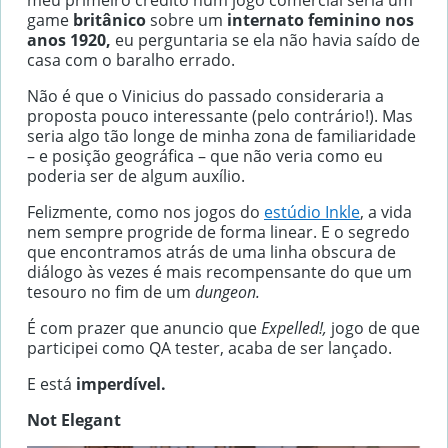
meu primeiro crédito num jogo comercial seria um
game
britânico
sobre um
internato feminino nos
anos 1920,
eu perguntaria se ela não havia saído de
casa com o baralho errado.
Não é que o Vinicius do passado consideraria a
proposta pouco interessante (pelo contrário!). Mas
seria algo tão longe de minha zona de familiaridade
– e posição geográfica – que não veria como eu
poderia ser de algum auxílio.
Felizmente, como nos jogos do
estúdio Inkle
, a vida
nem sempre progride de forma linear. E o segredo
que encontramos atrás de uma linha obscura de
diálogo às vezes é mais recompensante do que um
tesouro no fim de um
dungeon.
É com prazer que anuncio que
Expelled!,
jogo de que
participei como QA tester, acaba de ser lançado.
E está
imperdível.
Not Elegant