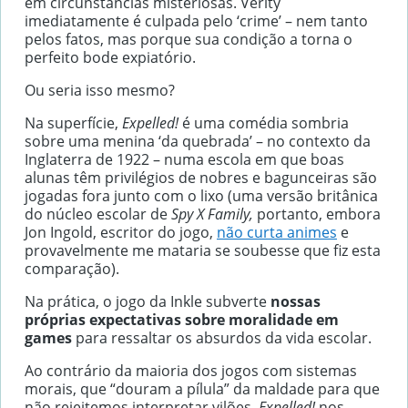
em circunstâncias misteriosas. Verity
imediatamente é culpada pelo ‘crime’ – nem tanto
pelos fatos, mas porque sua condição a torna o
perfeito bode expiatório.
Ou seria isso mesmo?
Na superfície,
Expelled!
é uma comédia sombria
sobre uma menina ‘da quebrada’ – no contexto da
Inglaterra de 1922 – numa escola em que boas
alunas têm privilégios de nobres e bagunceiras são
jogadas fora junto com o lixo (uma versão britânica
do núcleo escolar de
Spy X Family,
portanto, embora
Jon Ingold, escritor do jogo,
não curta animes
e
provavelmente me mataria se soubesse que fiz esta
comparação).
Na prática, o jogo da Inkle subverte
nossas
próprias expectativas sobre moralidade em
games
para ressaltar os absurdos da vida escolar.
Ao contrário da maioria dos jogos com sistemas
morais, que “douram a pílula” da maldade para que
não rejeitemos interpretar vilões,
Expelled!
nos