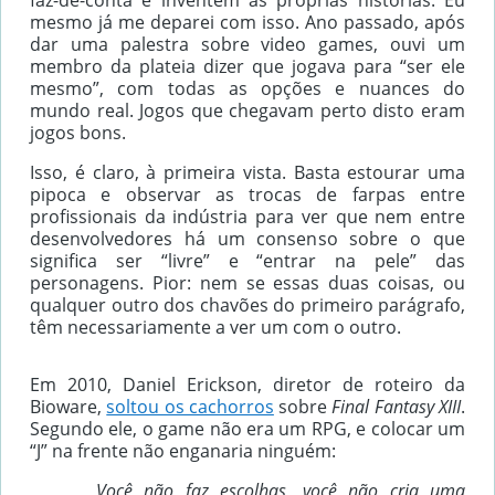
faz-de-conta e inventem as próprias histórias. Eu
mesmo já me deparei com isso. Ano passado, após
dar uma palestra sobre video games, ouvi um
membro da plateia dizer que jogava para “ser ele
mesmo”, com todas as opções e nuances do
mundo real. Jogos que chegavam perto disto eram
jogos bons.
Isso, é claro, à primeira vista. Basta estourar uma
pipoca e observar as trocas de farpas entre
profissionais da indústria para ver que nem entre
desenvolvedores há um consenso sobre o que
significa ser “livre” e “entrar na pele” das
personagens. Pior: nem se essas duas coisas, ou
qualquer outro dos chavões do primeiro parágrafo,
têm necessariamente a ver um com o outro.
Em 2010, Daniel Erickson, diretor de roteiro da
Bioware,
soltou os cachorros
sobre
Final Fantasy XIII
.
Segundo ele, o game não era um RPG, e colocar um
“J” na frente não enganaria ninguém:
Você não faz escolhas, você não cria uma