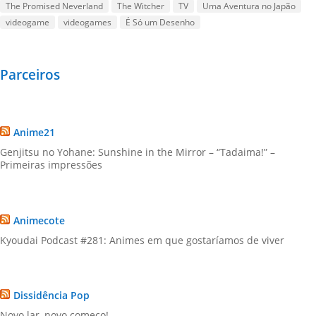
The Promised Neverland
The Witcher
TV
Uma Aventura no Japão
videogame
videogames
É Só um Desenho
Parceiros
Anime21
Genjitsu no Yohane: Sunshine in the Mirror – “Tadaima!” –
Primeiras impressões
Animecote
Kyoudai Podcast #281: Animes em que gostaríamos de viver
Dissidência Pop
Novo lar, novo começo!