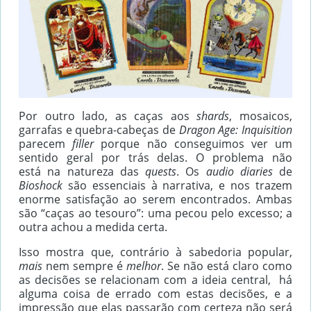
Por outro lado, as caças aos
shards
, mosaicos,
garrafas e quebra-cabeças de
Dragon Age: Inquisition
parecem
filler
porque não conseguimos ver um
sentido geral por trás delas. O problema não
está na natureza das
quests
. Os
audio diaries
de
Bioshock
são essenciais à narrativa, e nos trazem
enorme satisfação ao serem encontrados. Ambas
são “caças ao tesouro”: uma pecou pelo excesso; a
outra achou a medida certa.
Isso mostra que, contrário à sabedoria popular,
mais
nem sempre é
melhor
. Se não está claro como
as decisões se relacionam com a ideia central, há
alguma coisa de errado com estas decisões, e a
impressão que elas passarão com certeza não será