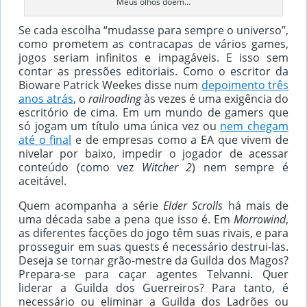
Meus olhos doem…
Se cada escolha “mudasse para sempre o universo”,
como prometem as contracapas de vários games,
jogos seriam infinitos e impagáveis. E isso sem
contar as pressões editoriais. Como o escritor da
Bioware Patrick Weekes disse num
depoimento três
anos atrás
, o
railroading
às vezes é uma exigência do
escritório de cima. Em um mundo de gamers que
só jogam um título uma única vez ou
nem chegam
até o final
e de empresas como a EA que vivem de
nivelar por baixo, impedir o jogador de acessar
conteúdo (como vez
Witcher 2
) nem sempre é
aceitável.
Quem acompanha a série
Elder Scrolls
há mais de
uma década sabe a pena que isso é. Em
Morrowind
,
as diferentes facções do jogo têm suas rivais, e para
prosseguir em suas quests é necessário destrui-las.
Deseja se tornar grão-mestre da Guilda dos Magos?
Prepara-se para caçar agentes Telvanni. Quer
liderar a Guilda dos Guerreiros? Para tanto, é
necessário ou eliminar a Guilda dos Ladrões ou