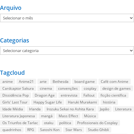
Arquivo
Arquivo
Categorias
Categorias
Tagcloud
anime
Anime21
arte
Bethesda
board game
Café com Anime
Cardcaptor Sakura
cinema
convenções
cosplay
design de games
Dissidência Pop
Dragon Age
entrevista
Fallout
ficção científica
Girls' Last Tour
Happy Sugar Life
Haruki Murakami
história
Idade Média
Irlanda
Irozuku Sekai no Ashita Kara
Japão
Literatura
Literatura Japonesa
mangá
Mass Effect
Música
Os Triunfos de Tarlac
otaku
política
Profissionais do Cosplay
quadrinhos
RPG
Satoshi Kon
Star Wars
Studio Ghibli