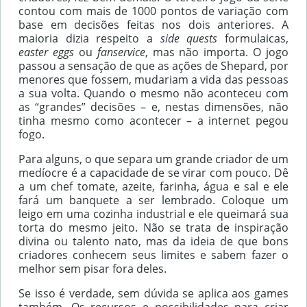
contou com mais de 1000 pontos de variação com
base em decisões feitas nos dois anteriores. A
maioria dizia respeito a
side quests
formulaicas,
easter eggs
ou
fanservice
, mas não importa. O jogo
passou a sensação de que as ações de Shepard, por
menores que fossem, mudariam a vida das pessoas
a sua volta. Quando o mesmo não aconteceu com
as “grandes” decisões – e, nestas dimensões, não
tinha mesmo como acontecer – a internet pegou
fogo.
Para alguns, o que separa um grande criador de um
medíocre é a capacidade de se virar com pouco. Dê
a um chef tomate, azeite, farinha, água e sal e ele
fará um banquete a ser lembrado. Coloque um
leigo em uma cozinha industrial e ele queimará sua
torta do mesmo jeito. Não se trata de inspiração
divina ou talento nato, mas da ideia de que bons
criadores conhecem seus limites e sabem fazer o
melhor sem pisar fora deles.
Se isso é verdade, sem dúvida se aplica aos games