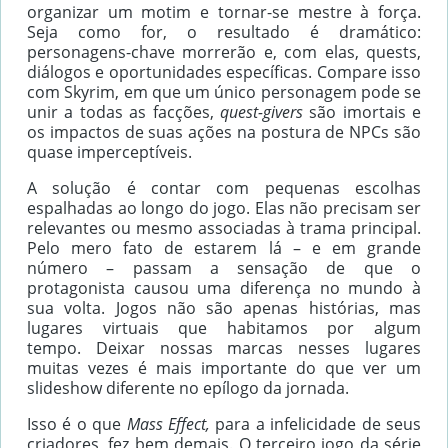
organizar um motim e tornar-se mestre à força.
Seja como for, o resultado é dramático:
personagens-chave morrerão e, com elas, quests,
diálogos e oportunidades específicas. Compare isso
com Skyrim, em que um único personagem pode se
unir a todas as facções,
quest-givers
são imortais e
os impactos de suas ações na postura de NPCs são
quase imperceptíveis.
A solução é contar com pequenas escolhas
espalhadas ao longo do jogo. Elas não precisam ser
relevantes ou mesmo associadas à trama principal.
Pelo mero fato de estarem lá – e em grande
número – passam a sensação de que o
protagonista causou uma diferença no mundo à
sua volta. Jogos não são apenas histórias, mas
lugares virtuais que habitamos por algum
tempo. Deixar nossas marcas nesses lugares
muitas vezes é mais importante do que ver um
slideshow diferente no epílogo da jornada.
Isso é o que
Mass Effect,
para a infelicidade de seus
criadores, fez bem demais. O terceiro jogo da série