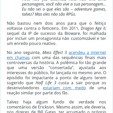
personagem, você não vive a sua personagem…
Eu não sei o que eles são – adventure games,
talvez? Mas eles não são RPGs.
Não bastou nem dois anos para que o feitiço
voltasse contra o feiticeiro. Em 2011,
Dragon Age II
,
sequel da IP de sucesso da Bioware, foi malhada
por incluir um protagonista não customizável e ter
um enredo pouco reativo.
No ano seguinte,
Mass Effect 3
acendeu a internet
em chamas
com uma das sequências finais mais
controversas da história. A polêmica foi tão grande
que uma versão “consertada”, ajustada aos
interesses do público, foi lançada no mesmo ano. O
episódio foi impactante a ponto de alguns terem
sugerido que
Half Life 3
custa a sair porque os
desenvolvedores
estariam com medo
de uma
reação similar por parte dos fãs.
Talvez haja algum fundo de verdade nos
comentários de Erickson. Mesmo assim, ele deveria,
nos dizeres de Bill Gates, ter arrumado o próprio