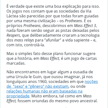
É verdade que existe uma boa explicação para isso.
Os jogos nos contam que as sociedades da Via
Láctea são parecidas por que todas foram guiadas
por uma mesma civilização – os
Protheans
. E os
próprios
Protheans
, descobrimos em
Mass Effect 3
,
nada fizeram senão seguir as pistas deixadas pelos
Reapers
, que deliberadamente criaram a tecnologia
dos
mass relays
para “afunilar” a vida sapiente – e,
com isto, controlá-la.
Mas o simples fato desse plano funcionar sugere
que a história, em
Mass Effect,
é um jogo de cartas
marcadas.
Não encontramos em lugar algum a ousadia de
uma Ursula le Guin, que ousou imaginar, já nos
longuíquos anos 1960, sociedades em que
noções
de “sexo” e “gênero” não existiam
, ou onde
relações humanas não eram baseadas na
propriedade
. Muito embora, tal como em
Mass
Effect,
fossem oriundas do mesmo povo ancestral.