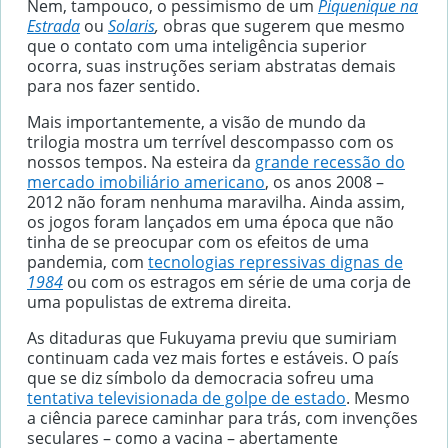
Nem, tampouco, o pessimismo de um
Piquenique na
Estrada
ou
Solaris
,
obras que sugerem que mesmo
que o contato com uma inteligência superior
ocorra, suas instruções seriam abstratas demais
para nos fazer sentido.
Mais importantemente, a visão de mundo da
trilogia mostra um terrível descompasso com os
nossos tempos. Na esteira da
grande recessão do
mercado imobiliário americano
, os anos 2008 –
2012 não foram nenhuma maravilha. Ainda assim,
os jogos foram lançados em uma época que não
tinha de se preocupar com os efeitos de uma
pandemia, com
tecnologias repressivas dignas de
1984
ou com os estragos em série de uma corja de
uma populistas de extrema direita.
As ditaduras que Fukuyama previu que sumiriam
continuam cada vez mais fortes e estáveis. O país
que se diz símbolo da democracia sofreu uma
tentativa televisionada de golpe de estado
. Mesmo
a ciência parece caminhar para trás, com invenções
seculares – como a vacina – abertamente