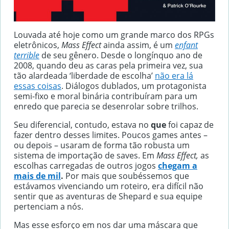
Louvada até hoje como um grande marco dos RPGs
eletrônicos,
Mass Effect
ainda assim, é um
enfant
terrible
de seu gênero. Desde o longínquo ano de
2008, quando deu as caras pela primeira vez, sua
tão alardeada ‘liberdade de escolha’
não era lá
essas coisas
. Diálogos dublados, um protagonista
semi-fixo e moral binária contribuíram para um
enredo que parecia se desenrolar sobre trilhos.
Seu diferencial, contudo, estava no
que
foi capaz de
fazer dentro desses limites. Poucos games antes –
ou depois – usaram de forma tão robusta um
sistema de importação de saves. Em
Mass Effect,
as
escolhas carregadas de outros jogos
chegam a
mais de mil
.
Por mais que soubéssemos que
estávamos vivenciando um roteiro, era difícil não
sentir que as aventuras de Shepard e sua equipe
pertenciam a nós.
Mas esse esforço em nos dar uma máscara que