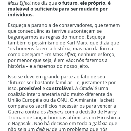
Mass Effect
nos diz que
o futuro, ele próprio, é
maleável o suficiente para ser mudado por
indivíduos.
Esqueça a paranoia de conservadores, que temem
que consequências terríveis aconteçam se
bagunçarmos as regras do mundo. Esqueça
também o pessimismo de Karl Marx, que dizia que
“os homens fazem a história, mas não da forma
como desejam.” Em
Mass Effect,
nenhum esforço,
por menor que seja, é em vão: nós fazemos a
história – e a fazemos do nosso jeito.
Isso se deve em grande parte ao fato de seu
“futuro” ser bastante familiar – e, justamente por
isso,
previsível
e
controlável
. A
Citadel
é uma
coalizão interplanetária não muito diferente da
União Européia ou da ONU. O Almirante Hackett
compara os sacrifícios necessários para vencer a
Guerra contra os
Reapers
com a decisão de Harry
Truman de lançar bombas atômicas em Hiroshima
e Nagasaki. Não há decisão em toda a galáxia que
não seja um
dejà vu
de um problema que nós