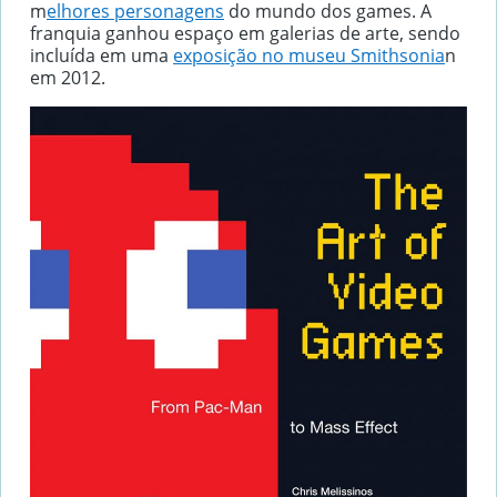
m
elhores personagens
do mundo dos games. A
franquia ganhou espaço em galerias de arte, sendo
incluída em uma
exposição no museu Smithsonia
n
em 2012.