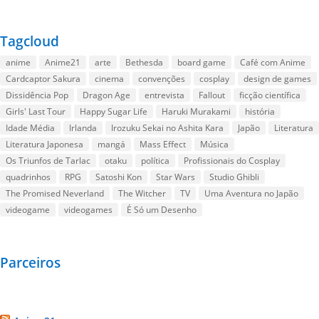
Tagcloud
anime
Anime21
arte
Bethesda
board game
Café com Anime
Cardcaptor Sakura
cinema
convenções
cosplay
design de games
Dissidência Pop
Dragon Age
entrevista
Fallout
ficção científica
Girls' Last Tour
Happy Sugar Life
Haruki Murakami
história
Idade Média
Irlanda
Irozuku Sekai no Ashita Kara
Japão
Literatura
Literatura Japonesa
mangá
Mass Effect
Música
Os Triunfos de Tarlac
otaku
política
Profissionais do Cosplay
quadrinhos
RPG
Satoshi Kon
Star Wars
Studio Ghibli
The Promised Neverland
The Witcher
TV
Uma Aventura no Japão
videogame
videogames
É Só um Desenho
Parceiros