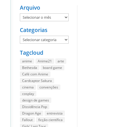
Arquivo
Arquivo
Categorias
Categorias
Tagcloud
anime
Anime21
arte
Bethesda
board game
Café com Anime
Cardcaptor Sakura
cinema
convenções
cosplay
design de games
Dissidência Pop
Dragon Age
entrevista
Fallout
ficção científica
Girls' Last Tour