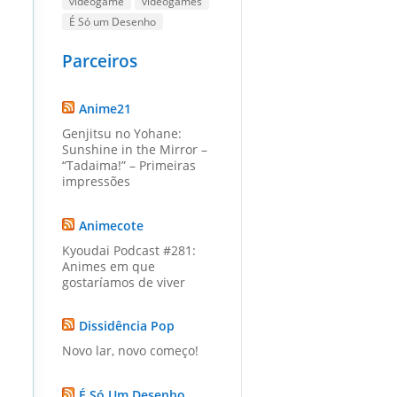
videogame
videogames
É Só um Desenho
Parceiros
Anime21
Genjitsu no Yohane:
Sunshine in the Mirror –
“Tadaima!” – Primeiras
impressões
Animecote
Kyoudai Podcast #281:
Animes em que
gostaríamos de viver
Dissidência Pop
Novo lar, novo começo!
É Só Um Desenho