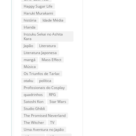
Happy Sugar Life
Haruki Murakami
história
Idade Média
Irlanda
Irozuku Sekai no Ashita
Kara
Japão
Literatura
Literatura Japonesa
mangá
Mass Effect
Música
Os Triunfos de Tarlac
otaku
política
Profissionais do Cosplay
quadrinhos
RPG
Satoshi Kon
Star Wars
Studio Ghibli
The Promised Neverland
The Witcher
TV
Uma Aventura no Japão