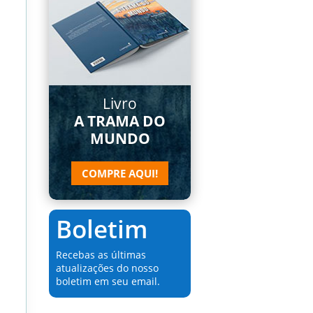
Livro
A TRAMA DO
MUNDO
COMPRE AQUI!
Boletim
Recebas as últimas
atualizações do nosso
boletim em seu email.