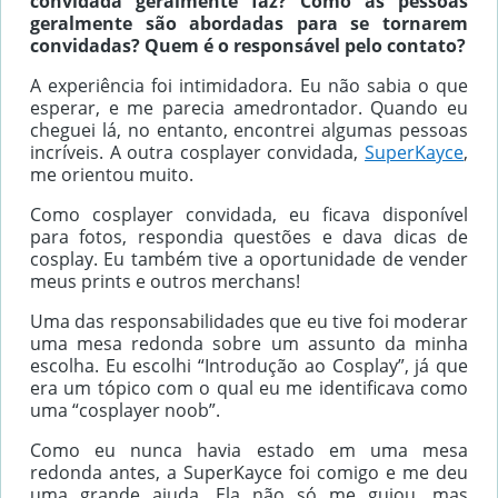
convidada geralmente faz? Como as pessoas
geralmente são abordadas para se tornarem
convidadas?
Quem é o responsável pelo contato?
A experiência foi intimidadora. Eu não sabia o que
esperar, e me parecia amedrontador. Quando eu
cheguei lá, no entanto, encontrei algumas pessoas
incríveis. A outra cosplayer convidada,
SuperKayce
,
me orientou muito.
Como cosplayer convidada, eu ficava disponível
para fotos, respondia questões e dava dicas de
cosplay. Eu também tive a oportunidade de vender
meus prints e outros merchans!
Uma das responsabilidades que eu tive foi moderar
uma mesa redonda sobre um assunto da minha
escolha. Eu escolhi “Introdução ao Cosplay”, já que
era um tópico com o qual eu me identificava como
uma “cosplayer noob”.
Como eu nunca havia estado em uma mesa
redonda antes, a SuperKayce foi comigo e me deu
uma grande ajuda. Ela não só me guiou, mas