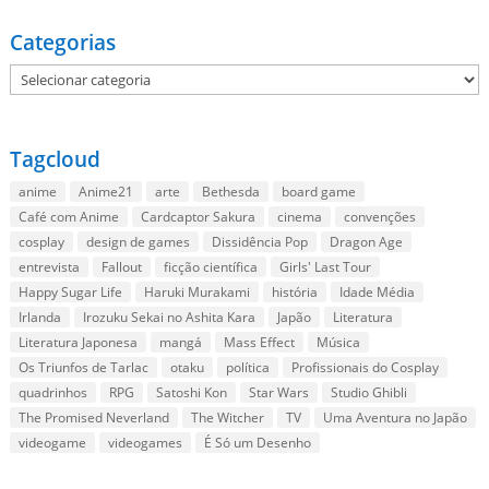
Categorias
Categorias
Tagcloud
anime
Anime21
arte
Bethesda
board game
Café com Anime
Cardcaptor Sakura
cinema
convenções
cosplay
design de games
Dissidência Pop
Dragon Age
entrevista
Fallout
ficção científica
Girls' Last Tour
Happy Sugar Life
Haruki Murakami
história
Idade Média
Irlanda
Irozuku Sekai no Ashita Kara
Japão
Literatura
Literatura Japonesa
mangá
Mass Effect
Música
Os Triunfos de Tarlac
otaku
política
Profissionais do Cosplay
quadrinhos
RPG
Satoshi Kon
Star Wars
Studio Ghibli
The Promised Neverland
The Witcher
TV
Uma Aventura no Japão
videogame
videogames
É Só um Desenho