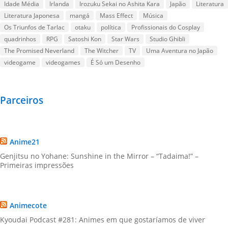
Idade Média
Irlanda
Irozuku Sekai no Ashita Kara
Japão
Literatura
Literatura Japonesa
mangá
Mass Effect
Música
Os Triunfos de Tarlac
otaku
política
Profissionais do Cosplay
quadrinhos
RPG
Satoshi Kon
Star Wars
Studio Ghibli
The Promised Neverland
The Witcher
TV
Uma Aventura no Japão
videogame
videogames
É Só um Desenho
Parceiros
Anime21
Genjitsu no Yohane: Sunshine in the Mirror – “Tadaima!” –
Primeiras impressões
Animecote
Kyoudai Podcast #281: Animes em que gostaríamos de viver