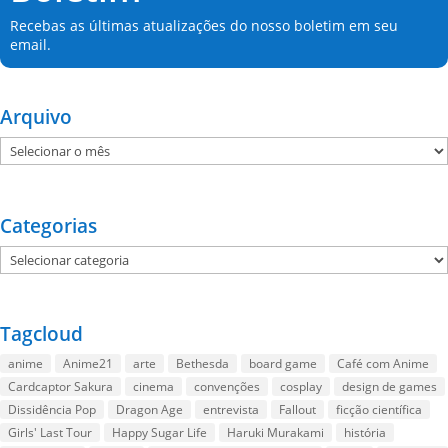
Recebas as últimas atualizações do nosso boletim em seu
email.
Arquivo
Arquivo
Categorias
Categorias
Tagcloud
anime
Anime21
arte
Bethesda
board game
Café com Anime
Cardcaptor Sakura
cinema
convenções
cosplay
design de games
Dissidência Pop
Dragon Age
entrevista
Fallout
ficção científica
Girls' Last Tour
Happy Sugar Life
Haruki Murakami
história