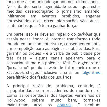
força que a comunidade ganhou nos últimos anos.
No entanto, seria ingenuidade supor que estas
medidas desencorajarão o jornalismo amarelo.
Infiltrar-se em eventos proibidos, enganar
entrevistados e distorcer informações são táticas
centenárias que só tem a ganhar força.
Em parte, isso se deve ao império do
click-bait
que
assola nossa época. A internet transformou todo
mundo em um comentarista e, consequentemente,
em competição para as páginas estabelecidas. Para
garantir os cliques – e a verba de publicidade por
trás deles – alguns canais apelaram para o
sensacionalismo e a polêmica fácil. Este gênero de
“jornalismo” poluiu a web de tal maneira que o
Facebook chegou inclusive a criar um
algoritmo
para filtrá-lo dos feeds dos usuários.
A principal razão do problema, contudo, é
a popularidade sem precedentes do mundo nerd.
Como as celebridades dos tapetes vermelhos de
Hollywood sabem muito bem, tornar-se
mainstream atrai os
abutres
. E nenhum