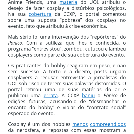
Anime Friends, uma
matéria
do UOL atribuiu o
desejo de fazer cosplay a distúrbios psicológicos.
Na sua
cobertura
da CCXP, o portal comentou
sobre uma suposta “pobreza” dos cosplays no
evento, fato que atribuiu à crise econômica.
Mais sério foi uma intervenção dos “repórteres” do
Pânico
. Com a sutileza que lhes é conhecida, o
programa “entrevistou”, zombou, cutucou e lambeu
cosplayers como parte de sua cobertura do evento.
Os praticantes do hobby reagiram em peso, e não
sem sucesso. A torto e a direito, posts urgiam
cosplayers a recusar entrevistas a jornalistas do
UOL sob risco de terem suas palavras distorcidas. O
portal retirou uma de suas matérias do ar e
publicou uma
errata
. A CCXP
baniu
o
Pânico
de
edições futuras, acusando-o de “desmanchar o
encanto do hobby” e violar do “contrato social”
esperado do evento.
Cosplay é um dos hobbies
menos
compreendidos
da nerdsfera, e repostas com essas mostram a