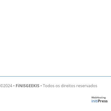
Site
Salvar meus dados neste navegador para a
próxima vez que eu comentar.
Enviar comentário
©2024 •
FiNISGEEKIS
• Todos os direitos reservados
WebHosting
initi
Press