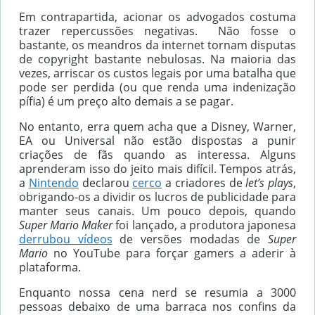
Em contrapartida, acionar os advogados costuma
trazer repercussões negativas. Não fosse o
bastante, os meandros da internet tornam disputas
de copyright bastante nebulosas. Na maioria das
vezes, arriscar os custos legais por uma batalha que
pode ser perdida (ou que renda uma indenização
pífia) é um preço alto demais a se pagar.
No entanto, erra quem acha que a Disney, Warner,
EA ou Universal não estão dispostas a punir
criações de fãs quando as interessa. Alguns
aprenderam isso do jeito mais difícil. Tempos atrás,
a
Nintendo
declarou
cerco
a criadores de
let’s plays
,
obrigando-os a dividir os lucros de publicidade para
manter seus canais. Um pouco depois, quando
Super Mario Maker
foi lançado, a produtora japonesa
derrubou vídeos
de versões modadas de
Super
Mario
no YouTube para forçar gamers a aderir à
plataforma.
Enquanto nossa cena nerd se resumia a 3000
pessoas debaixo de uma barraca nos confins da