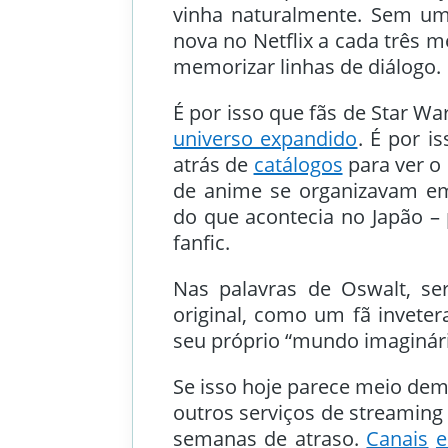
vinha naturalmente. Sem 
nova no Netflix a cada três m
memorizar linhas de diálogo.
É por isso que fãs de Star W
universo expandido
. É por i
atrás de
catálogos
para ver o 
de anime se organizavam 
do que acontecia no Japão –
fanfic.
Nas palavras de Oswalt, se
original, como um fã inveter
seu próprio “mundo imaginári
Se isso hoje parece meio de
outros serviços de streamin
semanas de atraso.
Canais
e