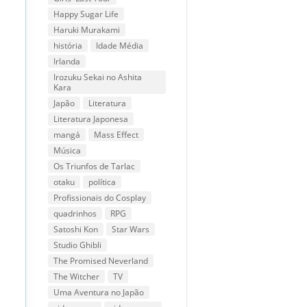
Happy Sugar Life
Haruki Murakami
história
Idade Média
Irlanda
Irozuku Sekai no Ashita
Kara
Japão
Literatura
Literatura Japonesa
mangá
Mass Effect
Música
Os Triunfos de Tarlac
otaku
política
Profissionais do Cosplay
quadrinhos
RPG
Satoshi Kon
Star Wars
Studio Ghibli
The Promised Neverland
The Witcher
TV
Uma Aventura no Japão