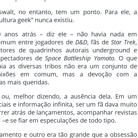
swalt, no entanto, tem um ponto. Para ele, a
ultura geek” nunca existiu.
0 anos atrás – diz ele – não havia nada em
omum entre jogadores de
D&D
, fãs de
Star Trek
,
eitores de quadrinhos autorais underground e
spectadores de
Space Battleship Yamato.
O que
nia as diversas tribos não era um conjunto de
aixões em comum, mas a devoção com a
as mais queridas.
– ou, melhor dizendo, a ausência dela. Em um
ais e informação infinita, ser um fã dava muito
orrer atrás de lançamentos, acompanhar revistas
s –e se fiar em especulações de todo tipo.
amento e outro era tão grande que a obsessão